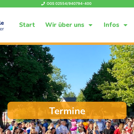
OGS 02554/940794-400
Start
Wir über uns
Infos
Termine