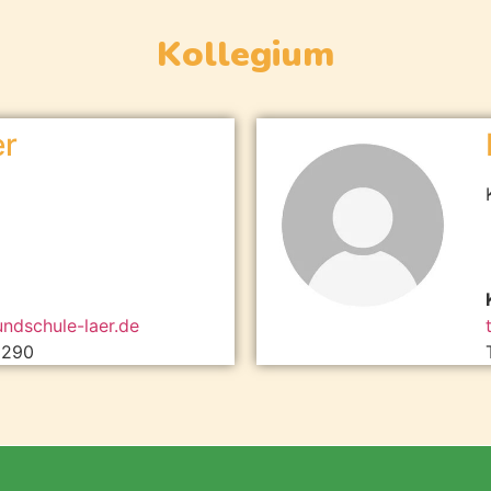
Kollegium
er
undschule-laer.de
3290