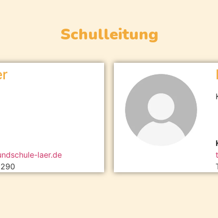
Schulleitung
er
undschule-laer.de
3290