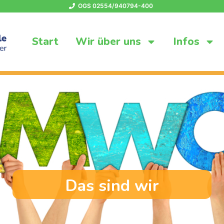
OGS 02554/940794-400
Start
Wir über uns
Infos
Das sind wir