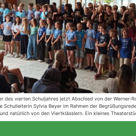
er des vierten Schuljahres jetzt Abschied von der Werner-
die Schulleiterin Sylvia Beyer im Rahmen der Begrüßungsre
 und natürlich von den Viertklässlern. Ein kleines Theaterst