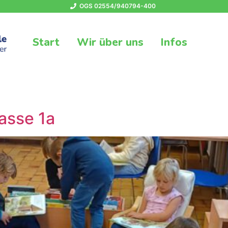
OGS 02554/940794-400
Start
Wir über uns
Infos
asse 1a