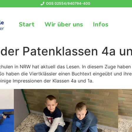
OGS 02554/940794-400
Start
Wir über uns
Infos
 der Patenklassen 4a u
hulen in NRW hat aktuell das Lesen. In diesem Zuge haben 
o haben die Viertklässler einen Buchtext eingeübt und ihr
einige Impressionen der Klassen 4a und 1a.